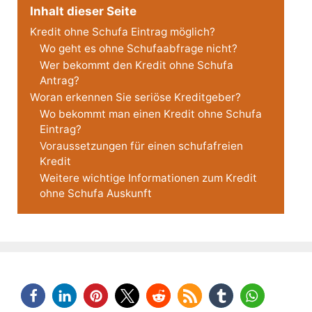
Inhalt dieser Seite
Kredit ohne Schufa Eintrag möglich?
Wo geht es ohne Schufaabfrage nicht?
Wer bekommt den Kredit ohne Schufa
Antrag?
Woran erkennen Sie seriöse Kreditgeber?
Wo bekommt man einen Kredit ohne Schufa
Eintrag?
Voraussetzungen für einen schufafreien
Kredit
Weitere wichtige Informationen zum Kredit
ohne Schufa Auskunft